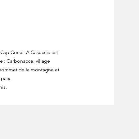
 Cap Corse, A Casuccia est
ée : Carbonacce, village
u sommet de la montagne et
 paix.
is.